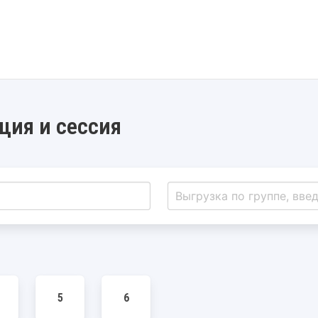
ция и сессия
5
6