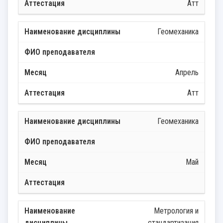
Атт
Геомеханика
Апрель
Атт
Геомеханика
Май
Метрология и
стандартизация