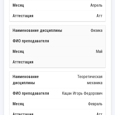
Апрель
Атт
Физика
Май
Теоретическая
механика
Кацан Игорь Федорович
Февраль
Атт