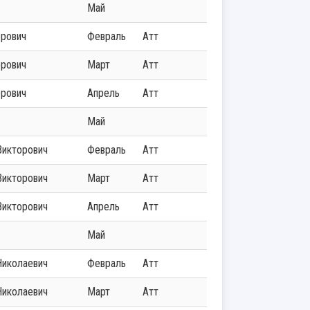
Май
орович
Февраль
Атт
орович
Март
Атт
орович
Апрель
Атт
Май
Викторович
Февраль
Атт
Викторович
Март
Атт
Викторович
Апрель
Атт
Май
Николаевич
Февраль
Атт
Николаевич
Март
Атт