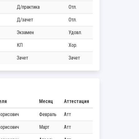
д/практика
Отл.
д/зачет
Отл.
экзамен
Удовл.
КП
Хор.
зачет
Зачет
еля
Месяц
Аттестация
Борисович
Февраль
Атт
Борисович
Март
Атт