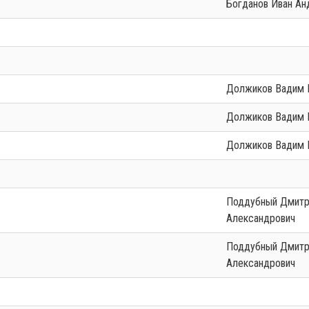
Богданов Иван А
т
Должиков Вадим
т
Должиков Вадим
т
Должиков Вадим
т
Поддубный Дмитрий
Александрович
Поддубный Дмитрий
Александрович