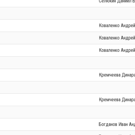
Селюкин Даниил 
Коваленко Андре
Коваленко Андре
Коваленко Андре
Кремчеева Динар
Кремчеева Динар
Богданов Иван А