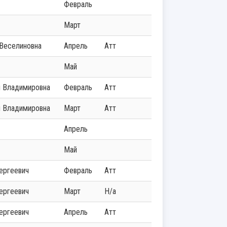
Февраль
Март
 Веселиновна
Апрель
Атт
Май
я Владимировна
Февраль
Атт
я Владимировна
Март
Атт
Апрель
Май
Сергеевич
Февраль
Атт
Сергеевич
Март
Н/а
Сергеевич
Апрель
Атт