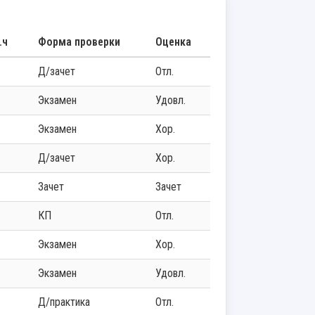
.ч
Форма проверки
Оценка
д/зачет
Отл.
экзамен
Удовл.
экзамен
Хор.
д/зачет
Хор.
зачет
Зачет
КП
Отл.
экзамен
Хор.
экзамен
Удовл.
д/практика
Отл.