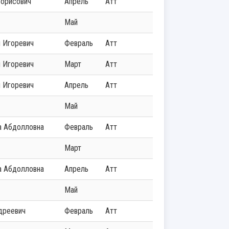
Борисович
Апрель
Атт
Май
й Игоревич
Февраль
Атт
й Игоревич
Март
Атт
й Игоревич
Апрель
Атт
Май
а Абдолловна
Февраль
Атт
Март
а Абдолловна
Апрель
Атт
Май
ндреевич
Февраль
Атт