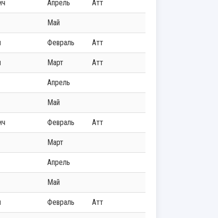
ич
Апрель
Атт
Май
ч
Февраль
Атт
ч
Март
Атт
Апрель
Май
ич
Февраль
Атт
Март
Апрель
Май
ч
Февраль
Атт