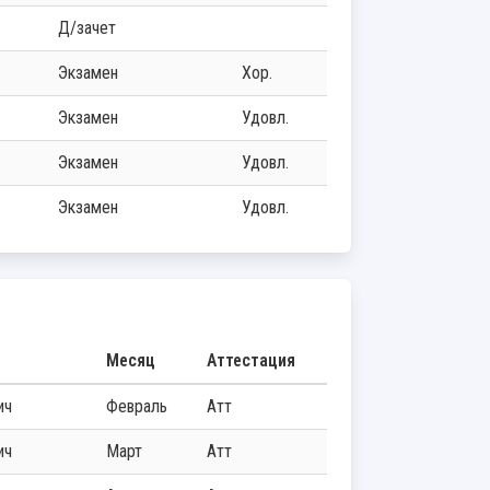
д/зачет
экзамен
хор.
экзамен
удовл.
экзамен
удовл.
экзамен
удовл.
Месяц
Аттестация
ич
Февраль
Атт
ич
Март
Атт