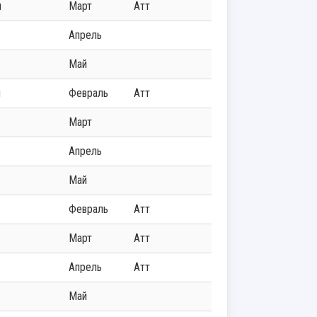
ч
Март
Атт
Апрель
Май
ч
Февраль
Атт
Март
Апрель
Май
Февраль
Атт
Март
Атт
Апрель
Атт
Май