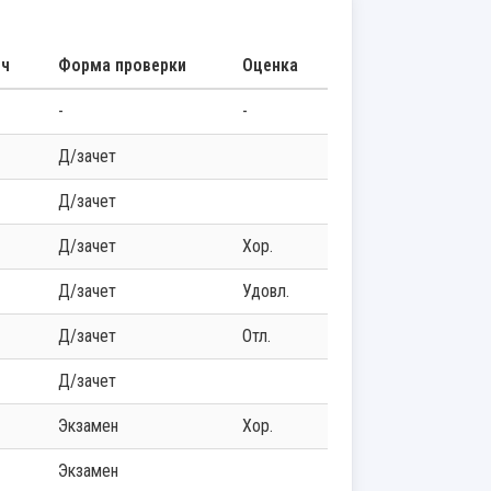
.ч
Форма проверки
Оценка
-
-
д/зачет
д/зачет
д/зачет
хор.
д/зачет
удовл.
д/зачет
отл.
д/зачет
экзамен
хор.
экзамен