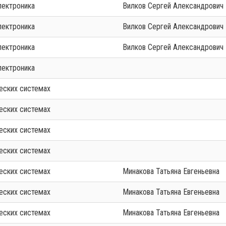
лектроника
Вилков Сергей Александрович
лектроника
Вилков Сергей Александрович
лектроника
Вилков Сергей Александрович
лектроника
еских системах
еских системах
еских системах
еских системах
еских системах
Минакова Татьяна Евгеньевна
еских системах
Минакова Татьяна Евгеньевна
еских системах
Минакова Татьяна Евгеньевна