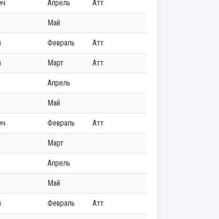
ич
Апрель
Атт
Май
ч
Февраль
Атт
ч
Март
Атт
Апрель
Май
ич
Февраль
Атт
Март
Апрель
Май
ч
Февраль
Атт