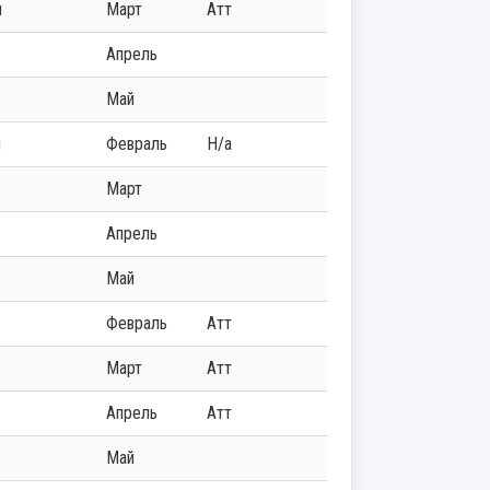
ч
Март
Атт
Апрель
Май
ч
Февраль
Н/а
Март
Апрель
Май
Февраль
Атт
Март
Атт
Апрель
Атт
Май