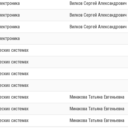
лектроника
Вилков Сергей Александрович
лектроника
Вилков Сергей Александрович
лектроника
Вилков Сергей Александрович
лектроника
еских системах
еских системах
еских системах
еских системах
еских системах
Минакова Татьяна Евгеньевна
еских системах
Минакова Татьяна Евгеньевна
еских системах
Минакова Татьяна Евгеньевна