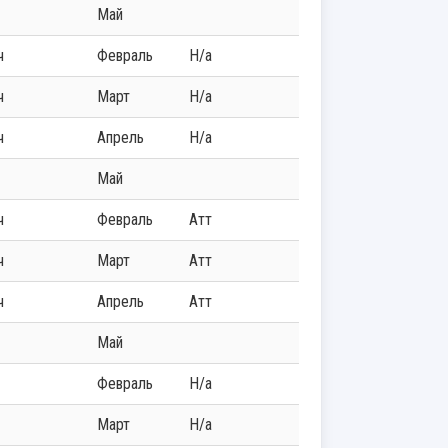
Май
ч
Февраль
Н/а
ч
Март
Н/а
ч
Апрель
Н/а
Май
ч
Февраль
Атт
ч
Март
Атт
ч
Апрель
Атт
Май
Февраль
Н/а
Март
Н/а