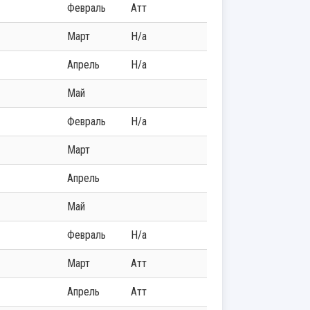
Февраль
Атт
Март
Н/а
Апрель
Н/а
Май
Февраль
Н/а
Март
Апрель
Май
Февраль
Н/а
Март
Атт
Апрель
Атт