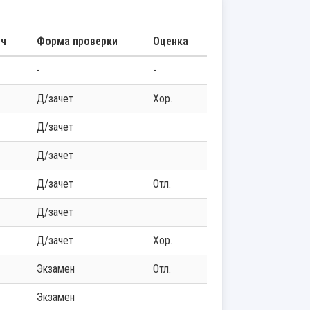
.ч
Форма проверки
Оценка
-
-
д/зачет
хор.
д/зачет
д/зачет
д/зачет
отл.
д/зачет
д/зачет
хор.
экзамен
отл.
экзамен