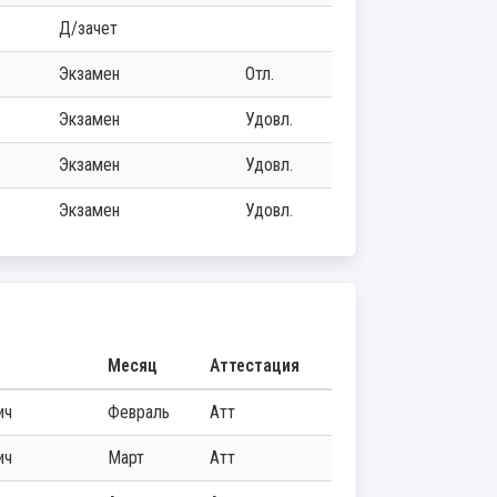
д/зачет
экзамен
отл.
экзамен
удовл.
экзамен
удовл.
экзамен
удовл.
Месяц
Аттестация
ич
Февраль
Атт
ич
Март
Атт