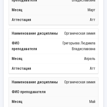
Владиславовна
Март
Атт
Органическая химия
Григорьева Людмила
Владиславовна
Апрель
Атт
Органическая химия
Май