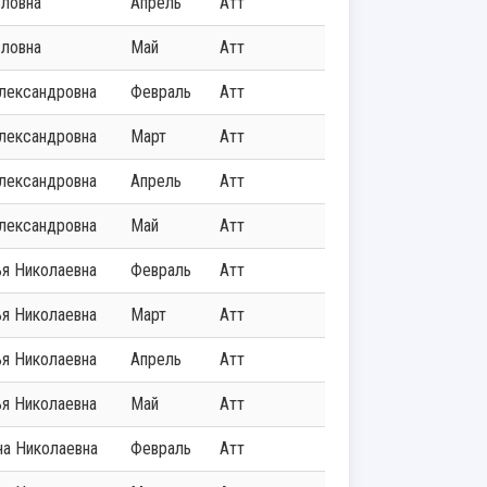
вловна
Апрель
Атт
вловна
Май
Атт
Александровна
Февраль
Атт
Александровна
Март
Атт
Александровна
Апрель
Атт
Александровна
Май
Атт
ья Николаевна
Февраль
Атт
ья Николаевна
Март
Атт
ья Николаевна
Апрель
Атт
ья Николаевна
Май
Атт
ана Николаевна
Февраль
Атт