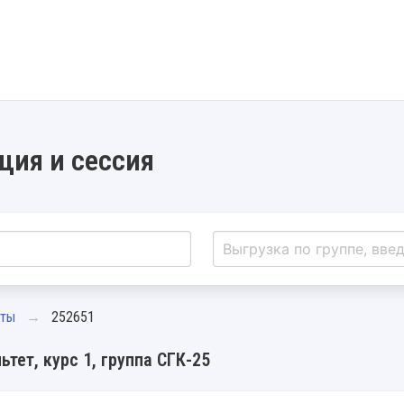
ция и сессия
нты
252651
тет, курс 1, группа СГК-25