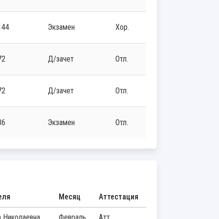
144
экзамен
Хор.
72
д/зачет
Отл.
72
д/зачет
Отл.
36
экзамен
Отл.
еля
Месяц
Аттестация
а Николаевна
Февраль
Атт