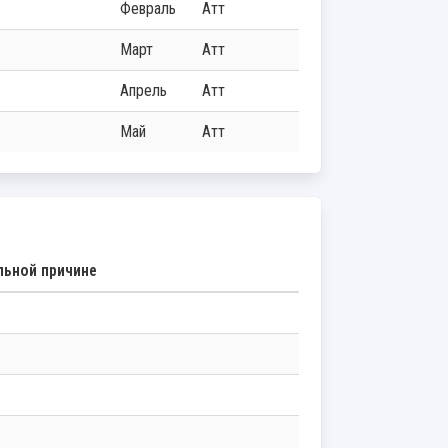
Февраль
Атт
Март
Атт
Апрель
Атт
Май
Атт
льной причине