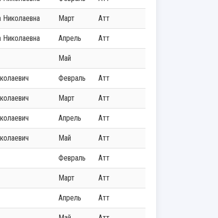
а Николаевна
Март
Атт
а Николаевна
Апрель
Атт
Май
иколаевич
Февраль
Атт
иколаевич
Март
Атт
иколаевич
Апрель
Атт
иколаевич
Май
Атт
Февраль
Атт
Март
Атт
Апрель
Атт
Май
Атт