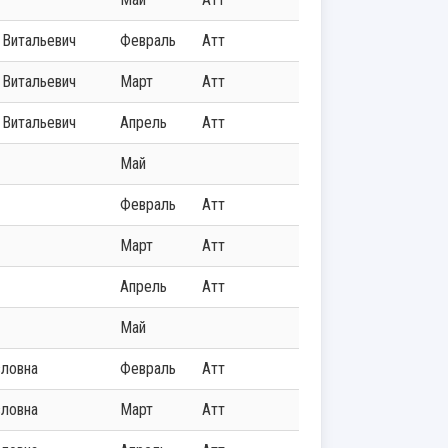
н Витальевич
Февраль
Атт
н Витальевич
Март
Атт
н Витальевич
Апрель
Атт
Май
Февраль
Атт
Март
Атт
Апрель
Атт
Май
вловна
Февраль
Атт
вловна
Март
Атт