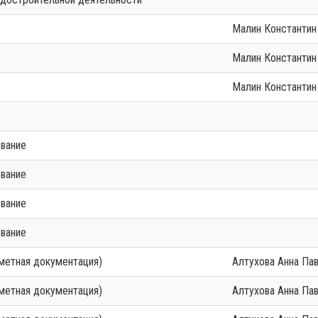
Малин Константи
Малин Константи
Малин Константи
ование
ование
ование
ование
сметная документация)
Алтухова Анна Па
сметная документация)
Алтухова Анна Па