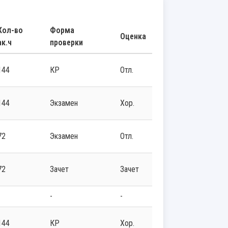
Кол-во
Форма
Оценка
ак.ч
проверки
144
КР
Отл.
144
экзамен
Хор.
72
экзамен
Отл.
72
зачет
Зачет
-
-
-
144
КР
Хор.